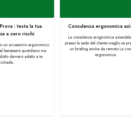
Prova : testa la tua
Consulenza ergonomica azi
a a zero rischi
La consulenza erognomica aziendale
presso la sede del cliente meglio se p
 o un accessorio ergonomico
un briefing anche da remoto La co
 nel benessere quotidiano ma
ergonomica...
dotto davvero adatto a te
richiede...