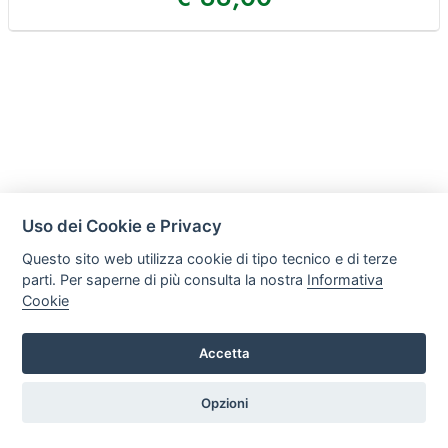
Uso dei Cookie e Privacy
Questo sito web utilizza cookie di tipo tecnico e di terze
parti. Per saperne di più consulta la nostra
Informativa
Cookie
Accetta
Ergomas Srl
Via delle Lame 36, 40122, Bologna
Opzioni
Tel. +39 0510827874 P.iva: 03349011209