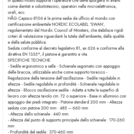
in questo modo supporta l'operatore che deve sporgersi in avanti
come dentisti e odontotecnici, operatori nella microelettronica,
orafi, ecc.
HÅG Capisco 8106 è la prima sedia da ufficio al mondo con
certificazione ambientale NORDIC ECOLABEL ‘SWAN’,
regolamentato dal Nordic Council of Ministers, che stabilisce rigidi
criteri di valutazione riguardanti la tutela dell’ambiente, della qualità
e della salute pubblica.
Seduta conforme al decreto legislativo 81, ex 626 e conforme alla
direttiva EN 1335*, il pistone è garantito a vita.
SPECIFICHE TECNICHE
- Sedile ergonomico a sella - Schienale sagomato con appoggio
delle braccia, utilizzabile anche come supporto toracico -
Regolazione della tensione dell’oscillazione - Sedile regolabile in
altezza - Sedile regolabile in profondità - Schienale regolabile in
altezza - Blocco oscillazione sedile - Adatta a tutte le superfici di
lavoro con altezza tavolo cm. 72 o superiore - Base in alluminio con
appoggio dei piedi integrato - Pistone standard 200 mm - Altezza
seduta con pistone 200 mm : 485 – 660 mm
- Altezza dello schienale : 440 mm
- Altezza del punto di supporto principale dello schienale : 170-260
mm
- Profondità del sedile : 370-460 mm